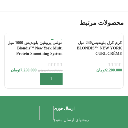
محصولات مرتبط
به فروش می رسد
-4%
کرم کرل بلوندیس240 میل
مولتی پروتئین بلوندیس 1000 میل
کر
Blondis™ New York Multi
BLONDIS™ NEW YORK
ir
Protein Smoothing System
CURL CRÈME
nt
2.200.000
تومان
7.250.000
تومان
7.550.000
تومان
00
اطلاعات بیشتر
افزودن به سبد خرید
ارسال فوری
روشهای ارسال متنوع