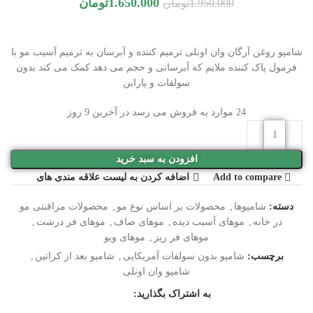
1.650.000
تومان
1.950.000
تومان
شامپو روغن آرگان وان اونلی ترمیم کننده و آبرسان به ترمیم آسیب مو با
فرمول پاک کننده ملایم که آبرسانی و حجم می دهد کمک می کند.بدون
سولفات و پارابن
24
موارد به فروش می رسد در آخرین 9 روز
افزودن به سبد خرید
Add to compare
اضافه کردن به لیست علاقه مندی های
دسته:
شامپوها
,
محصولات بر اساس نوع مو
,
محصولات مراقبتی مو
در خانه
,
موهای آسیب دیده
,
موهای صاف
,
موهای فر درشت
,
موهای فر ریز
,
موهای ویو
برچسب:
شامپو بدون سولفات آمریکایی
,
شامپو بعد از کراتین
,
شامپو وان اونلی
به اشتراک بگذارید: