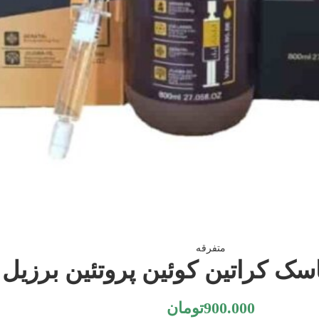
متفرقه
سک کراتین کوئین پروتئین برزیل
900.000
تومان