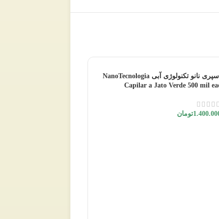
به فروش می رسد
به فروش می رسد
اسپری نانو تکنولوژی آبی NanoTecnologia
Capilar a Jato Verde 500 mil ea
1.400.00
تومان
اطلاعات بیشتر
 NanoKeratinization 500 mil
eae