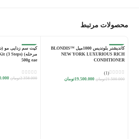
محصولات مرتبط
-13%
-9%
کاندیشنر بلوندیس 1000میل BLONDIS™
NEW YORK LUXURIOUS RICH
مرحله) (3 Steps
به فروش می رسد
به فروش می رسد
500g eae
CONDITIONER
(1)
0.000
2.358.000
تومان
19.500.000
تومان
21.500.000
تومان
اطلاعات بیشتر
اطلاعات بیشتر