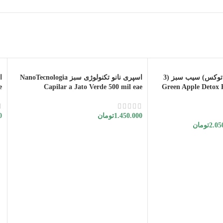
به فروش می رسد
کیت سم زدایی مو (دتوکس) سیب سبز (3
اسپری نانو تکنولوژی سبز NanoTecnologia
Green Apple Detox Kit )
Capilar a Jato Verde 500 mil eae
e
1.450.000
تومان
0
2.05
تومان
اطلاعات بیشتر