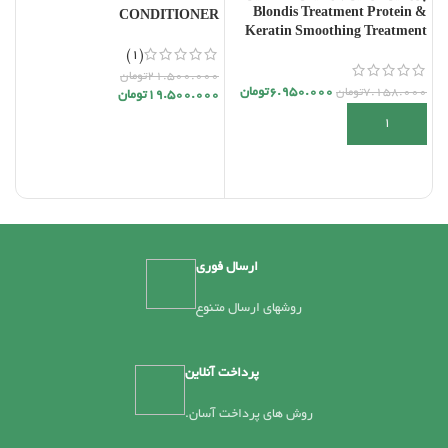
Blondis Treatment Protein &
CONDITIONER
Keratin Smoothing Treatment
شا
(1)
21.500.000
تومان
6.950.000
تومان
il
7.158.000
تومان
19.500.000
تومان
افزودن به سبد خرید
اطلاعات بیشتر
00
ارسال فوری
روشهای ارسال متنوع
پرداخت آنلاین
روش های پرداخت آسان.